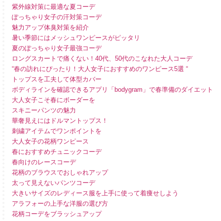
紫外線対策に最適な夏コーデ
ぽっちゃり女子の汗対策コーデ
魅力アップ体臭対策を紹介
暑い季節にはメッシュワンピースがピッタリ
夏のぽっちゃり女子最強コーデ
ロングスカートで痛くない！40代、50代のこなれた大人コーデ
“春の訪れにぴったり！大人女子におすすめのワンピース5選 “
トップスを工夫して体型カバー
ボディラインを確認できるアプリ「bodygram」で春準備のダイエット
大人女子こそ春にボーダーを
スキニーパンツの魅力
華奢見えにはドルマントップス！
刺繍アイテムでワンポイントを
大人女子の花柄ワンピース
春におすすめチュニックコーデ
春向けのレースコーデ
花柄のブラウスでおしゃれアップ
太って見えないパンツコーデ
大きいサイズのレディース服を上手に使って着痩せしよう
アラフォーの上手な洋服の選び方
花柄コーデをブラッシュアップ