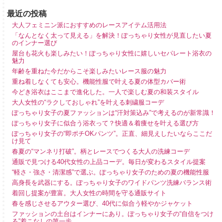
最近の投稿
大人フェミニン派におすすめのレースアイテム活用法
「なんとなく太って見える」を解決！ぽっちゃり女性が見直したい夏
のインナー選び
屋台も花火も楽しみたい！ぽっちゃり女性に嬉しいセパレート浴衣の
魅力
年齢を重ねた今だからこそ楽しみたいレース服の魅力
重ね着しなくても安心。機能性服で叶える夏の体型カバー術
今どき浴衣はここまで進化した。一人で楽しむ夏の和装スタイル
大人女性の“ラクしておしゃれ”を叶える刺繍服コーデ
ぽっちゃり女子の夏ファッションは“汗対策込み”で考えるのが新常識！
ぽっちゃり女子に似合う浴衣って？快適＆着痩せを叶える選び方
ぽっちゃり女子の“即ポチOKパンツ”。正直、細見えしたいならここだ
け見て
春夏の“マンネリ打破”。柄とレースでつくる大人の洗練コーデ
通販で見つける40代女性の上品コーデ。毎日が変わるスタイル提案
“軽さ・強さ・清潔感”で選ぶ。ぽっちゃり女子のための夏の機能性服
高身長を武器にする。ぽっちゃり女子のワイドパンツ洗練バランス術
着回し提案が豊富。大人女性の時間を守る通販サイト
春を感じさせるアウター選び、40代に似合う軽やかジャケット
ファッションの土台はインナーにあり。ぽっちゃり女子の“自信をつけ
る”着こなしの第一歩