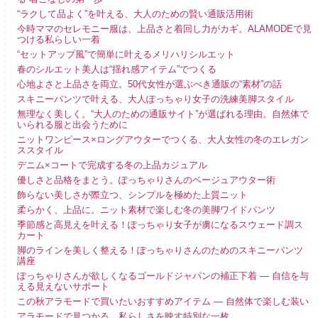
“ラクして品よく”を叶える、大人のための賢い通販活用術
今時ママのセレモニー服は、上品さと着回し力がカギ。ALAMODEで見
つける私らしい一着
“セットアップ風”で簡単に叶えるメリハリシルエット
春のシルエット美人は“揺れ感アイテム”でつくる
心地よさと上品さを両立。50代女性が選ぶべき通販の“素材”の話
スキニーパンツで叶える、大人ぽっちゃり女子の洗練美脚スタイル
無理なく美しく。“大人のための通販サイト”が選ばれる理由。自然体で
いられる服と出会うために
ニットワンピース×ロングアウターでつくる、大人女性の冬のエレガン
ススタイル
デニム×コートで完成する冬の上品カジュアル
優しさと品格をまとう。ぽっちゃりさんのベージュアウター術
飾らない美しさが際立つ、シンプルを極めた上質ニット
柔らかく、上品に。ニット素材で楽しむ冬の美脚ワイドパンツ
季節感と高見えを叶える！ぽっちゃり女子が虜になるスウェード調ス
カート
脚のラインを美しく整える！ぽっちゃりさんのためのスキニーパンツ
講座
ぽっちゃりさんが欲しくなるゴールドジャパンの補正下着 ― 自信を与
える見えないサポート
この秋アラモードで買いたいおすすめアイテム ― 自然体で楽しむ装い
アラモードで見つかる、私らしさを映す特別な一枚