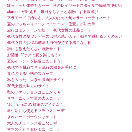
ぽっちゃり体型をカバー！秋のレイヤードスタイルで簡単着痩せ術
alamodeが叶える、毎日をちょっと素敵にする服選び
アラモードで始める、大人のための旬カラーコーディネート
夏のぽっちゃりコーデは「ウエスト位置」が決め手！
旅行はモノトーンで統一！40代女性の上品コーデ
40代女性の夏ワンピースは揺れ感がカギ！動きで魅せる大人の装い
40代女性のお悩み解消！自信が持てる着こなし術
誰にも教えたくない通販サイト
お洒落UVケアで夏を楽しもう♪
夏のイベントを快適に楽しもう♪
40代でも挑戦できる流行の服をお手軽に
春色の明るい柄のスカーフ
私も入った！大きめ服通販サイト
30代女性の味方のサイト
私のファッションはここから★
サマーニットで夏の大人コーデ
“おしゃれにUV対策のアイテム “
新生活にも使えるブラウスコーデ
きれいめスポーツジャケット
大人のチュニック着こなし術
ママの今どきセレモニーコーデ