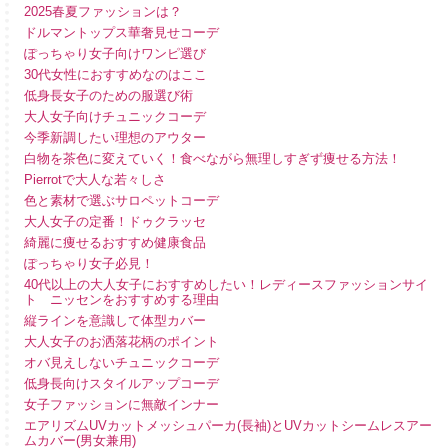
2025春夏ファッションは？
ドルマントップス華奢見せコーデ
ぽっちゃり女子向けワンピ選び
30代女性におすすめなのはここ
低身長女子のための服選び術
大人女子向けチュニックコーデ
今季新調したい理想のアウター
白物を茶色に変えていく！食べながら無理しすぎず痩せる方法！
Pierrotで大人な若々しさ
色と素材で選ぶサロペットコーデ
大人女子の定番！ドゥクラッセ
綺麗に痩せるおすすめ健康食品
ぽっちゃり女子必見！
40代以上の大人女子におすすめしたい！レディースファッションサイ
ト ニッセンをおすすめする理由
縦ラインを意識して体型カバー
大人女子のお洒落花柄のポイント
オバ見えしないチュニックコーデ
低身長向けスタイルアップコーデ
女子ファッションに無敵インナー
エアリズムUVカットメッシュパーカ(長袖)とUVカットシームレスアー
ムカバー(男女兼用)