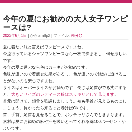
今年の夏にお勧めの大人女子ワンピ
ースは?
2023年6月1日
| からpim8p2 | ファイル:
未分類
.
夏に着たい服と言えばワンピースですよね。
今流行っているシャツワンピースなら一枚で決まるし、何せ涼しい
です。
今年の夏に選ぶなら色はカーキがお勧めです。
色味が濃いので着痩せ効果があるし、色が濃いので絶対に透けるこ
とがないのも安心ですよね。
サイズはオーバーサイズがお勧めです。長さは足首がでる丈にする
と、
大きいサイズのレディース服はスッキリとして見えます
。
首元は開けて、鎖骨を強調しましょう。袖も手首が見えるものにし
ましょう。長かったら来るっと巻けばOkです。
首、手首、足首を見せることで、ポッチャリさんでもきまります。
素材は夏にお勧めの麻や汗を吸いとってくれる綿100パーセントが
よいです。