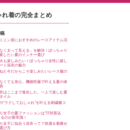
ゃれ着の完全まとめ
稿
ミニン派におすすめのレースアイテム活
なく太って見える」を解決！ぽっちゃり
直したい夏のインナー選び
火も楽しみたい！ぽっちゃり女性に嬉し
ート浴衣の魅力
ねた今だからこそ楽しみたいレース服の
なくても安心。機能性服で叶える夏の体
術
衣はここまで進化した。一人で楽しむ夏
タイル
の“ラクしておしゃれ”を叶える刺繍服コ
り女子の夏ファッションは“汗対策込
えるのが新常識！
り女子に似合う浴衣って？快適＆着痩せ
選び方