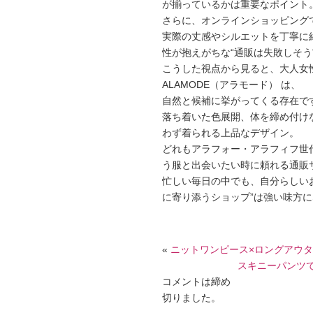
が揃っているかは重要なポイント
さらに、オンラインショッピング
実際の丈感やシルエットを丁寧に
性が抱えがちな“通販は失敗しそう
こうした視点から見ると、大人女
ALAMODE（アラモード） は、
自然と候補に挙がってくる存在で
落ち着いた色展開、体を締め付け
わず着られる上品なデザイン。
どれもアラフォー・アラフィフ世
う服と出会いたい時に頼れる通販
忙しい毎日の中でも、自分らしいお
に寄り添うショップ”は強い味方
«
ニットワンピース×ロングアウ
スキニーパンツ
コメントは締め
切りました。