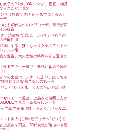
り女子の“即ポチOKパンツ”。正直、細見
ならここだけ見て
マンネリ打破”。柄とレースでつくる大人
ーデ
つける40代女性の上品コーデ。毎日が変
イル提案
強さ・清潔感”で選ぶ。ぽっちゃり女子の
の機能性服
武器にする。ぽっちゃり女子のワイドパ
バランス術
案が豊富。大人女性の時間を守る通販サ
させるアウター選び、40代に似合う軽や
ット
ョンの土台はインナーにあり。ぽっちゃ
“自信をつける”着こなしの第一歩
て品よく”を叶える、大人のための賢い通
のセレモニー服は、上品さと着回し力が
LAMODEで見つける私らしい一着
アップ風”で簡単に叶えるメリハリシルエ
エット美人は“揺れ感アイテム”でつくる
と上品さを両立。50代女性が選ぶべき通
”の話