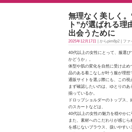
無理なく美しく。
ト”が選ばれる理
出会うために
2025年12月17日
| からpim8p2 | フ
40代以上の女性にとって、服選
かどうか」。
体型や肌の変化を自然に受け止め
品のある着こなしが叶う服が理想
通販サイトを選ぶ際にも、この視
まず確認したいのは、ゆとりのあ
揃っているか。
ドロップショルダーのトップス、
のスカートなどは、
40代以上の女性の魅力を穏やか
また、素材へのこだわりが感じら
を感じないブラウス、扱いやすい