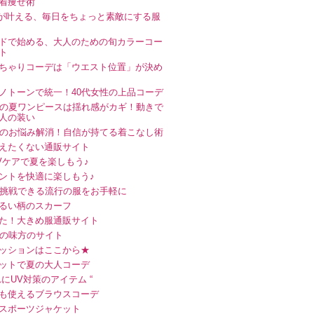
着痩せ術
odeが叶える、毎日をちょっと素敵にする服
ドで始める、大人のための旬カラーコー
ト
ちゃりコーデは「ウエスト位置」が決め
ノトーンで統一！40代女性の上品コーデ
性の夏ワンピースは揺れ感がカギ！動きで
人の装い
性のお悩み解消！自信が持てる着こなし術
えたくない通販サイト
Vケアで夏を楽しもう♪
ントを快適に楽しもう♪
も挑戦できる流行の服をお手軽に
るい柄のスカーフ
た！大きめ服通販サイト
性の味方のサイト
ッションはここから★
ットで夏の大人コーデ
れにUV対策のアイテム “
も使えるブラウスコーデ
スポーツジャケット