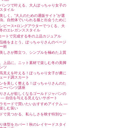
パンツで叶える、大人ぽっちゃり女子の
スタイル
美しく。“大人のための通販サイト”が選
由。自然体でいられる服と出会うために
ンピース×ロングアウターでつくる、大
冬のエレガンススタイル
コートで完成する冬の上品カジュアル
品格をまとう。ぽっちゃりさんのベージ
ー術
美しさが際立つ、シンプルを極めた上質
、上品に。ニット素材で楽しむ冬の美脚
ンツ
高見えを叶える！ぽっちゃり女子が虜に
ェード調スカート
ンを美しく整える！ぽっちゃりさんのた
ニーパンツ講座
りさんが欲しくなるゴールドジャパンの
 ― 自信を与える見えないサポート
ラモードで買いたいおすすめアイテム ―
楽しむ装い
ドで見つかる、私らしさを映す特別な一
り体型をカバー！秋のレイヤードスタイ