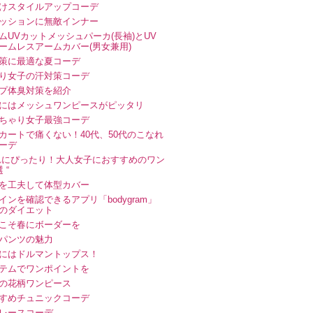
けスタイルアップコーデ
ッションに無敵インナー
ムUVカットメッシュパーカ(長袖)とUV
ームレスアームカバー(男女兼用)
策に最適な夏コーデ
り女子の汗対策コーデ
プ体臭対策を紹介
にはメッシュワンピースがピッタリ
ちゃり女子最強コーデ
カートで痛くない！40代、50代のこなれ
ーデ
れにぴったり！大人女子におすすめのワン
 “
を工夫して体型カバー
インを確認できるアプリ「bodygram」
のダイエット
こそ春にボーダーを
パンツの魅力
にはドルマントップス！
テムでワンポイントを
の花柄ワンピース
すめチュニックコーデ
レースコーデ