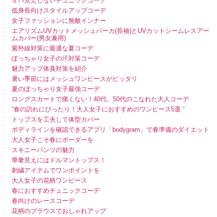
オバ見えしないチュニックコーデ
低身長向けスタイルアップコーデ
女子ファッションに無敵インナー
エアリズムUVカットメッシュパーカ(長袖)とUVカットシームレスアー
ムカバー(男女兼用)
紫外線対策に最適な夏コーデ
ぽっちゃり女子の汗対策コーデ
魅力アップ体臭対策を紹介
暑い季節にはメッシュワンピースがピッタリ
夏のぽっちゃり女子最強コーデ
ロングスカートで痛くない！40代、50代のこなれた大人コーデ
“春の訪れにぴったり！大人女子におすすめのワンピース5選 “
トップスを工夫して体型カバー
ボディラインを確認できるアプリ「bodygram」で春準備のダイエット
大人女子こそ春にボーダーを
スキニーパンツの魅力
華奢見えにはドルマントップス！
刺繍アイテムでワンポイントを
大人女子の花柄ワンピース
春におすすめチュニックコーデ
春向けのレースコーデ
花柄のブラウスでおしゃれアップ