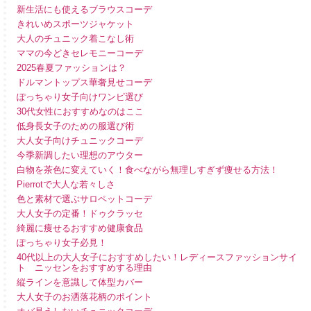
新生活にも使えるブラウスコーデ
きれいめスポーツジャケット
大人のチュニック着こなし術
ママの今どきセレモニーコーデ
2025春夏ファッションは？
ドルマントップス華奢見せコーデ
ぽっちゃり女子向けワンピ選び
30代女性におすすめなのはここ
低身長女子のための服選び術
大人女子向けチュニックコーデ
今季新調したい理想のアウター
白物を茶色に変えていく！食べながら無理しすぎず痩せる方法！
Pierrotで大人な若々しさ
色と素材で選ぶサロペットコーデ
大人女子の定番！ドゥクラッセ
綺麗に痩せるおすすめ健康食品
ぽっちゃり女子必見！
40代以上の大人女子におすすめしたい！レディースファッションサイ
ト ニッセンをおすすめする理由
縦ラインを意識して体型カバー
大人女子のお洒落花柄のポイント