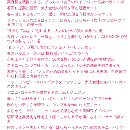
高身長を武器にする。ぽっちゃり女子のワイドパンツ洗練バランス術
着回し提案が豊富。大人女性の時間を守る通販サイト
春を感じさせるアウター選び、40代に似合う軽やかジャケット
ファッションの土台はインナーにあり。ぽっちゃり女子の“自信をつけ
る”着こなしの第一歩
“ラクして品よく”を叶える、大人のための賢い通販活用術
今時ママのセレモニー服は、上品さと着回し力がカギ。ALAMODEで見
つける私らしい一着
“セットアップ風”で簡単に叶えるメリハリシルエット
春のシルエット美人は“揺れ感アイテム”でつくる
心地よさと上品さを両立。50代女性が選ぶべき通販の“素材”の話
スキニーパンツで叶える、大人ぽっちゃり女子の洗練美脚スタイル
無理なく美しく。“大人のための通販サイト”が選ばれる理由。自然体で
いられる服と出会うために
ニットワンピース×ロングアウターでつくる、大人女性の冬のエレガン
ススタイル
デニム×コートで完成する冬の上品カジュアル
優しさと品格をまとう。ぽっちゃりさんのベージュアウター術
飾らない美しさが際立つ、シンプルを極めた上質ニット
柔らかく、上品に。ニット素材で楽しむ冬の美脚ワイドパンツ
季節感と高見えを叶える！ぽっちゃり女子が虜になるスウェード調ス
カート
脚のラインを美しく整える！ぽっちゃりさんのためのスキニーパンツ