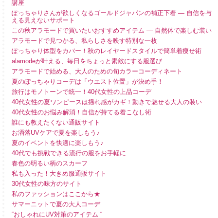
講座
ぽっちゃりさんが欲しくなるゴールドジャパンの補正下着 ― 自信を与
える見えないサポート
この秋アラモードで買いたいおすすめアイテム ― 自然体で楽しむ装い
アラモードで見つかる、私らしさを映す特別な一枚
ぽっちゃり体型をカバー！秋のレイヤードスタイルで簡単着痩せ術
alamodeが叶える、毎日をちょっと素敵にする服選び
アラモードで始める、大人のための旬カラーコーディネート
夏のぽっちゃりコーデは「ウエスト位置」が決め手！
旅行はモノトーンで統一！40代女性の上品コーデ
40代女性の夏ワンピースは揺れ感がカギ！動きで魅せる大人の装い
40代女性のお悩み解消！自信が持てる着こなし術
誰にも教えたくない通販サイト
お洒落UVケアで夏を楽しもう♪
夏のイベントを快適に楽しもう♪
40代でも挑戦できる流行の服をお手軽に
春色の明るい柄のスカーフ
私も入った！大きめ服通販サイト
30代女性の味方のサイト
私のファッションはここから★
サマーニットで夏の大人コーデ
“おしゃれにUV対策のアイテム “