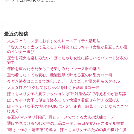
最近の投稿
大人フェミニン派におすすめのレースアイテム活用法
「なんとなく太って見える」を解決！ぽっちゃり女性が見直したい夏
のインナー選び
屋台も花火も楽しみたい！ぽっちゃり女性に嬉しいセパレート浴衣の
魅力
年齢を重ねた今だからこそ楽しみたいレース服の魅力
重ね着しなくても安心。機能性服で叶える夏の体型カバー術
今どき浴衣はここまで進化した。一人で楽しむ夏の和装スタイル
大人女性の“ラクしておしゃれ”を叶える刺繍服コーデ
ぽっちゃり女子の夏ファッションは“汗対策込み”で考えるのが新常識！
ぽっちゃり女子に似合う浴衣って？快適＆着痩せを叶える選び方
ぽっちゃり女子の“即ポチOKパンツ”。正直、細見えしたいならここだ
け見て
春夏の“マンネリ打破”。柄とレースでつくる大人の洗練コーデ
通販で見つける40代女性の上品コーデ。毎日が変わるスタイル提案
“軽さ・強さ・清潔感”で選ぶ。ぽっちゃり女子のための夏の機能性服