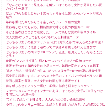
「なんとなく太って見える」を解決！ぽっちゃり女性が見直したい夏
のインナー選び
屋台も花火も楽しみたい！ぽっちゃり女性に嬉しいセパレート浴衣の
魅力
年齢を重ねた今だからこそ楽しみたいレース服の魅力
重ね着しなくても安心。機能性服で叶える夏の体型カバー術
今どき浴衣はここまで進化した。一人で楽しむ夏の和装スタイル
大人女性の“ラクしておしゃれ”を叶える刺繍服コーデ
ぽっちゃり女子の夏ファッションは“汗対策込み”で考えるのが新常識！
ぽっちゃり女子に似合う浴衣って？快適＆着痩せを叶える選び方
ぽっちゃり女子の“即ポチOKパンツ”。正直、細見えしたいならここだ
け見て
春夏の“マンネリ打破”。柄とレースでつくる大人の洗練コーデ
通販で見つける40代女性の上品コーデ。毎日が変わるスタイル提案
“軽さ・強さ・清潔感”で選ぶ。ぽっちゃり女子のための夏の機能性服
高身長を武器にする。ぽっちゃり女子のワイドパンツ洗練バランス術
着回し提案が豊富。大人女性の時間を守る通販サイト
春を感じさせるアウター選び、40代に似合う軽やかジャケット
ファッションの土台はインナーにあり。ぽっちゃり女子の“自信をつけ
る”着こなしの第一歩
“ラクして品よく”を叶える、大人のための賢い通販活用術
今時ママのセレモニー服は、上品さと着回し力がカギ。ALAMODEで見