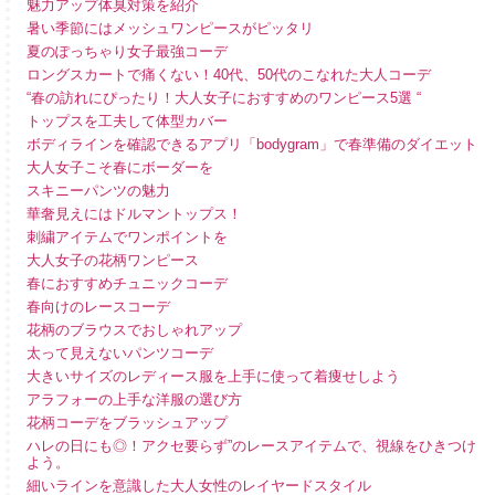
魅力アップ体臭対策を紹介
暑い季節にはメッシュワンピースがピッタリ
夏のぽっちゃり女子最強コーデ
ロングスカートで痛くない！40代、50代のこなれた大人コーデ
“春の訪れにぴったり！大人女子におすすめのワンピース5選 “
トップスを工夫して体型カバー
ボディラインを確認できるアプリ「bodygram」で春準備のダイエット
大人女子こそ春にボーダーを
スキニーパンツの魅力
華奢見えにはドルマントップス！
刺繍アイテムでワンポイントを
大人女子の花柄ワンピース
春におすすめチュニックコーデ
春向けのレースコーデ
花柄のブラウスでおしゃれアップ
太って見えないパンツコーデ
大きいサイズのレディース服を上手に使って着痩せしよう
アラフォーの上手な洋服の選び方
花柄コーデをブラッシュアップ
ハレの日にも◎！アクセ要らず”のレースアイテムで、視線をひきつけ
よう。
細いラインを意識した大人女性のレイヤードスタイル