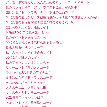
アラモードで始める、大人のための旬カラーコーディネート
夏のぽっちゃりコーデは「ウエスト位置」が決め手！
旅行はモノトーンで統一！40代女性の上品コーデ
40代女性の夏ワンピースは揺れ感がカギ！動きで魅せる大人の装い
40代女性のお悩み解消！自信が持てる着こなし術
誰にも教えたくない通販サイト
お洒落UVケアで夏を楽しもう♪
夏のイベントを快適に楽しもう♪
40代でも挑戦できる流行の服をお手軽に
春色の明るい柄のスカーフ
私も入った！大きめ服通販サイト
30代女性の味方のサイト
私のファッションはここから★
サマーニットで夏の大人コーデ
“おしゃれにUV対策のアイテム “
新生活にも使えるブラウスコーデ
きれいめスポーツジャケット
大人のチュニック着こなし術
ママの今どきセレモニーコーデ
2025春夏ファッションは？
ドルマントップス華奢見せコーデ