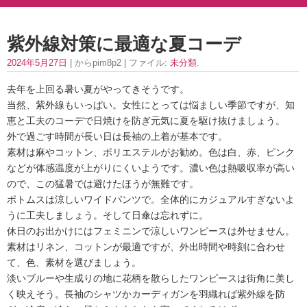
紫外線対策に最適な夏コーデ
2024年5月27日
| からpim8p2 | ファイル:
未分類
.
去年を上回る暑い夏がやってきそうです。
当然、紫外線もいっぱい。女性にとっては悩ましい季節ですが、知
恵と工夫のコーデで日焼けを防ぎ元気に夏を駆け抜けましょう。
外で過ごす時間が長い日は長袖の上着が基本です。
素材は麻やコットン、ポリエステルがお勧め。色は白、赤、ピンク
などが体感温度が上がりにくいようです。濃い色は熱吸収率が高い
ので、この猛暑では避けたほうが無難です。
ボトムスは涼しいワイドパンツで。全体的にカジュアルすぎないよ
うに工夫しましょう。そして日傘は忘れずに。
休日のお出かけにはフェミニンで涼しいワンピースは外せません。
素材はリネン、コットンが最適ですが、外出時間や時刻に合わせ
て、色、素材を選びましょう。
淡いブルーや生成りの地に花柄を散らしたワンピースは街角に美し
く映えそう。長袖のシャツかカーディガンを羽織れば紫外線を防