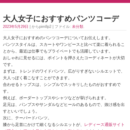
大人女子におすすめパンツコーデ
2023年5月29日
| からpim8p2 | ファイル:
未分類
.
大人女子におすすめのパンツコーデについてお伝えします。
パンツスタイルは、スカートやワンピースと比べて楽に着られるこ
とから、最近は仕事でもプライベートでも活躍しています。
おしゃれに見せるには、ポイントを押さえたコーディネートが大切
です。
まずは、トレンドのワイドパンツ。広がりすぎないシルエットで、
大人っぽく着こなすことができます。
合わせるトップスは、シンプルでスッキリしたものがおすすめで
す。
例えば、ボーダートップスやシャツなどが挙げられます。
足元は、パンプスやサンダルなどヒールのあるもので、抜け感を出
すといいでしょう。
次に、テーパードパンツ。
膝から足首にかけて細くなるシルエットが、
レディース通販サイト